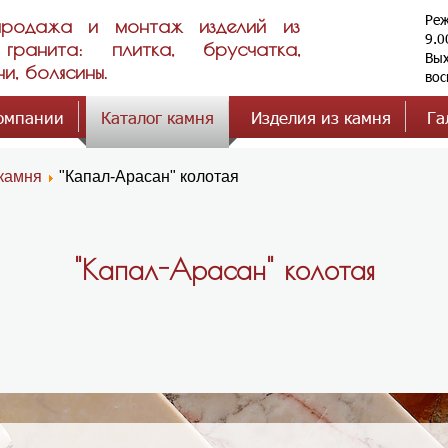
Реж
 продажа и монтаж изделий из
9.0
анита: плитка, брусчатка,
Вых
и, болясины.
вос
омпании
Каталог камня
Изделия из камня
Га
 камня
"Капал-Арасан" колотая
"Капал-Арасан" колотая