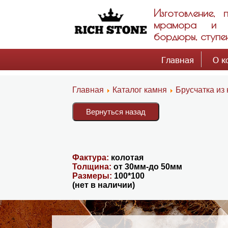
Изготовление,
мрамора и гр
бордюры, ступен
Главная
О к
Главная
Каталог камня
Брусчатка из
Фактура:
колотая
Толщина:
от 30мм-до 50мм
Размеры:
100*100
(нет в наличии)